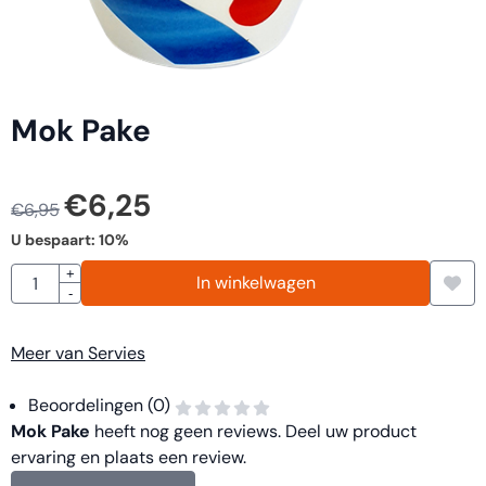
Mok Pake
€
6,25
€
6,95
U bespaart:
10
%
Aantal
+
In winkelwagen
-
Meer van Servies
Beoordelingen (0)
Mok Pake
heeft nog geen reviews. Deel uw product
ervaring en plaats een review.