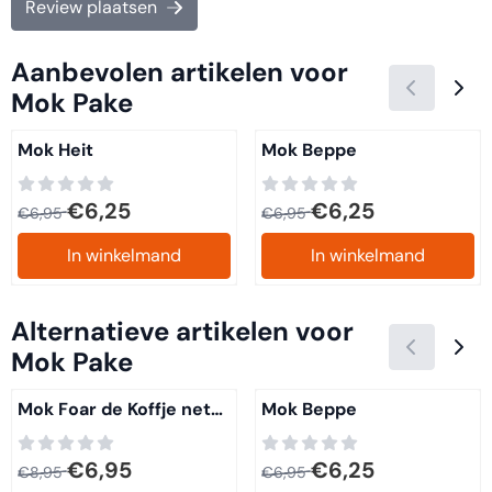
Review plaatsen
Aanbevolen artikelen voor
Mok Pake
Mok Heit
Mok Beppe
Van 6,95 voor 6,25
Van 6,95 voor 6,25
€6,25
€6,25
€6,95
€6,95
In winkelmand
In winkelmand
Alternatieve artikelen voor
Mok Pake
Mok Foar de Koffje net
Mok Beppe
Eamelje
Van 8,95 voor 6,95
Van 6,95 voor 6,25
€6,95
€6,25
€8,95
€6,95