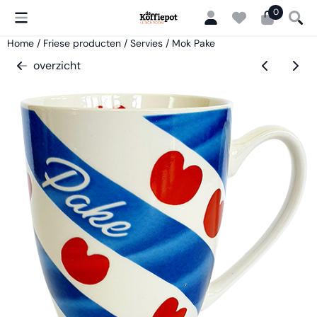
Cookievoorkeuren zijn momenteel gesloten.
0
Home
/
Friese producten
/
Servies
/
Mok Pake
overzicht