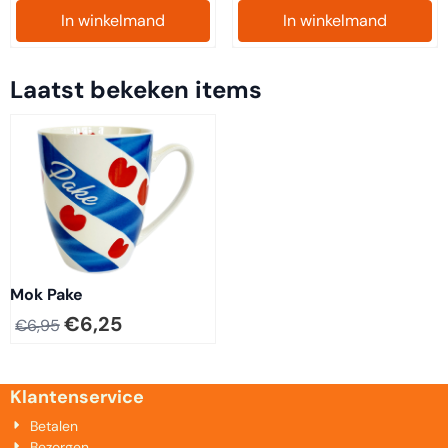
In winkelmand
In winkelmand
Laatst bekeken items
Mok Pake
€
6,25
€
6,95
Klantenservice
Betalen
Bezorgen