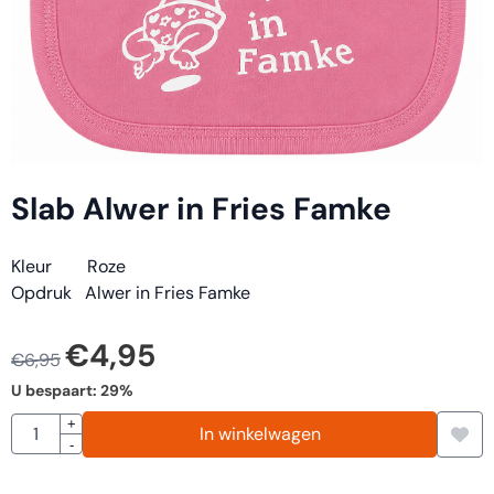
Slab Alwer in Fries Famke
Kleur Roze
Opdruk Alwer in Fries Famke
€
4,95
€
6,95
U bespaart:
29
%
Aantal
+
In winkelwagen
-