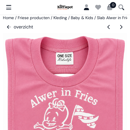
Cookievoorkeuren zijn momenteel gesloten.
0
Home
/
Friese producten
/
Kleding
/
Baby & Kids
/
Slab Alwer in Fri
overzicht