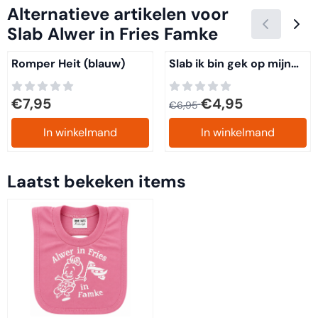
Alternatieve artikelen voor
Slab Alwer in Fries Famke
Romper Heit (blauw)
Slab ik bin gek op mijn
Pake
Prijs: 7,95
Van 6,95 voor 4,95
€7,95
€4,95
€6,95
In winkelmand
In winkelmand
Laatst bekeken items